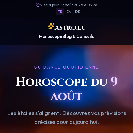
Mise à jour : 9 août 2026 à 03:26
FR
EN
DE
Astro.lu
Horoscope
Blog & Conseils
GUIDANCE QUOTIDIENNE
Horoscope du
9
août
Les étoiles s'alignent. Découvrez vos prévisions
précises pour aujourd'hui.