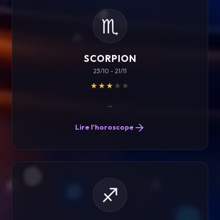
♏
SCORPION
23/10 - 21/11
★★★
★★
...
Lire l'horoscope
♐