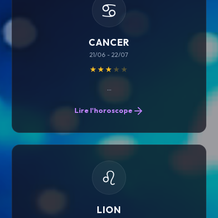
♋
CANCER
21/06 - 22/07
★★★
★★
...
Lire l'horoscope
♌
LION