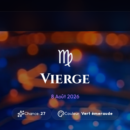
♍
Vierge
8 Août 2026
Chance:
27
Couleur:
Vert émeraude