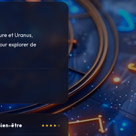
ure et Uranus,
our explorer de
Bien-être
★★★★
★